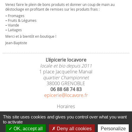
Venez faire le plein de bons produits et donner un coup de main au
déstockage en profitant de remises sur les produits frais :
–
Fromages
–
Fruits & Légumes
–
Viande
–
Laitages
Merci et à bientôt en boutique !
Jean-Baptiste
L’épicerie locavore
locale et bio depuis 2011
1 place Jacqueline Marval
quartier Championnet
38000 GRENOBLE
06 88 68 74 83
epicerie@locavore.fr
Horaires
du mardi au samedi
This site uses cookies and gives you control over what you want
9h30 - 13h / 15h - 19h
to activate
Fermé dimanche et lundi
OK, accept all
Deny all cookies
Personalize