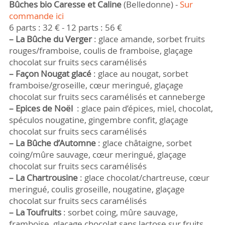
Bûches bio Caresse et Caline
(Belledonne) -
Sur 
commande ici
6 parts : 32 € - 12 parts : 56 €
–
La Bûche du Verger
: glace amande, sorbet fruits
rouges/framboise, coulis de framboise, glaçage
chocolat sur fruits secs caramélisés
–
Façon Nougat glacé
: glace au nougat, sorbet
framboise/groseille, cœur meringué, glaçage
chocolat sur fruits secs caramélisés et canneberge
–
Epices de Noël
: glace pain d’épices, miel, chocolat,
spéculos nougatine, gingembre confit, glaçage
chocolat sur fruits secs caramélisés
–
La Bûche d’Automne
: glace châtaigne, sorbet
coing/mûre sauvage, cœur meringué, glaçage
chocolat sur fruits secs caramélisés
–
La Chartrousine
: glace chocolat/chartreuse, cœur
meringué, coulis groseille, nougatine, glaçage
chocolat sur fruits secs caramélisés
–
La Toufruits
: sorbet coing, mûre sauvage,
framboise, glacage chocolat sans lactose sur fruits