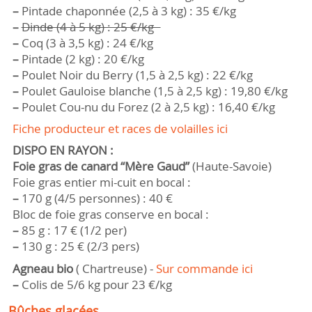
–
Pintade chaponnée (2,5 à 3 kg) : 35 €/kg
–
Dinde (4 à 5 kg) : 25 €/kg
–
Coq (3 à 3,5 kg) : 24 €/kg
–
Pintade (2 kg) : 20 €/kg
–
Poulet Noir du Berry (1,5 à 2,5 kg) : 22 €/kg
–
Poulet Gauloise blanche (1,5 à 2,5 kg) : 19,80 €/kg
–
Poulet Cou-nu du Forez (2 à 2,5 kg) : 16,40 €/kg
Fiche producteur et races de volailles ici
DISPO EN RAYON :
Foie gras de canard “Mère Gaud”
(Haute-Savoie)
Foie gras entier mi-cuit en bocal :
–
170 g (4/5 personnes) : 40 €
Bloc de foie gras conserve en bocal :
–
85 g : 17 € (1/2 per)
–
130 g : 25 € (2/3 pers)
Agneau bio
( Chartreuse) -
Sur commande ici
–
Colis de 5/6 kg pour 23 €/kg
Bûches glacées