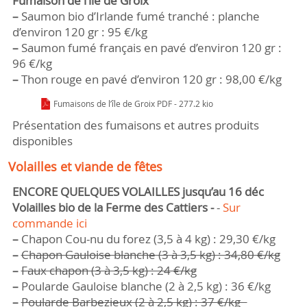
Fumaison de l’île de Groix
–
Saumon bio d’Irlande fumé tranché : planche
d’environ 120 gr : 95 €/kg
–
Saumon fumé français en pavé d’environ 120 gr :
96 €/kg
–
Thon rouge en pavé d’environ 120 gr : 98,00 €/kg
Fumaisons de l’île de Groix PDF - 277.2 kio
Présentation des fumaisons et autres produits
disponibles
Volailles et viande de fêtes
ENCORE QUELQUES VOLAILLES jusqu’au 16 déc
Volailles bio de la Ferme des Cattiers -
-
Sur 
commande ici
–
Chapon Cou-nu du forez (3,5 à 4 kg) : 29,30 €/kg
–
Chapon Gauloise blanche (3 à 3,5 kg) : 34,80 €/kg
–
Faux chapon (3 à 3,5 kg) : 24 €/kg
–
Poularde Gauloise blanche (2 à 2,5 kg) : 36 €/kg
–
Poularde Barbezieux (2 à 2,5 kg) : 37 €/kg