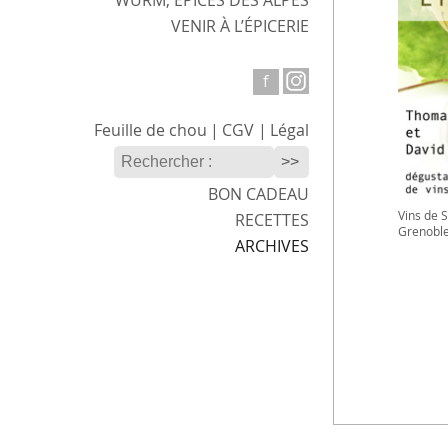
WURM,
ÉPICES DES ALPES
VENIR
À L’ÉPICERIE
f
Feuille
de chou
|
CGV
|
Légal
BON CADEAU
Vins de 
RECETTES
Grenobl
ARCHIVES