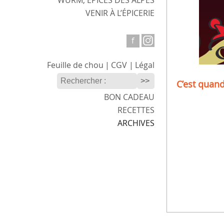
WURM,
ÉPICES DES ALPES
VENIR
À L’ÉPICERIE
f
Feuille
de chou
|
CGV
|
Légal
C’est quan
BON CADEAU
RECETTES
ARCHIVES