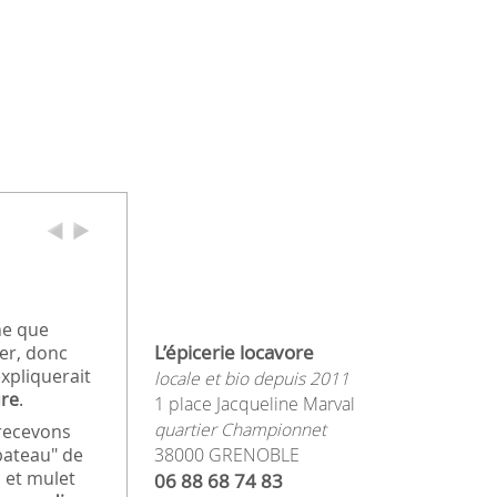
ne que
L’épicerie locavore
per, donc
xpliquerait
locale et bio depuis 2011
ure
.
1 place Jacqueline Marval
quartier Championnet
 recevons
bateau" de
38000 GRENOBLE
n et mulet
06 88 68 74 83