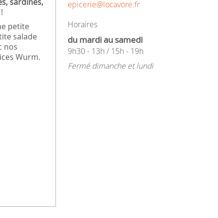
s, sardines,
epicerie@locavore.fr
!
Horaires
e petite
tite salade
du mardi au samedi
c nos
9h30 - 13h / 15h - 19h
pices Wurm.
Fermé dimanche et lundi